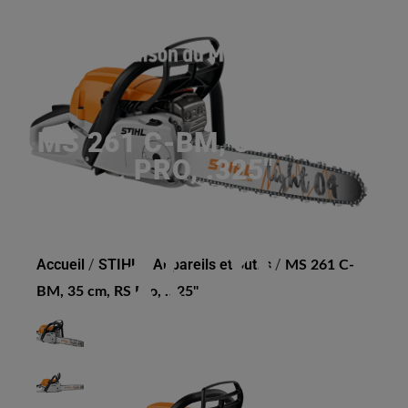
MS 261 C-BM, 35 CM, RS
PRO, .325"
Accueil
/
STIHL
/
Appareils et outils
/
MS 261 C-
BM, 35 cm, RS Pro, .325"