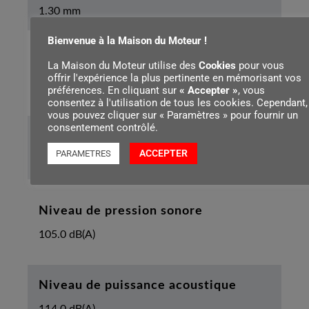
1.30 mm
Bienvenue à la Maison du Moteur !
Pas de la chaîne
La Maison du Moteur utilise des
Cookies
pour vous
offrir l'expérience la plus pertinente en mémorisant vos
.325"
préférences. En cliquant sur
« Accepter »
, vous
consentez à l'utilisation de tous les cookies. Cependant,
vous pouvez cliquer sur « Paramètres » pour fournir un
consentement contrôlé.
Longueur de l’appareil avec griffe
ACCEPTER
PARAMETRES
448 mm
Niveau de pression sonore
105.0 dB(A)
Niveau de puissance acoustique
114.0 dB(A)