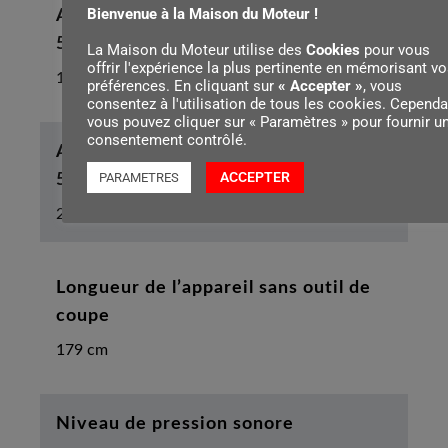
Bienvenue à la Maison du Moteur !
Autonomie minimale de la batterie AP
500 S avec outil en métal
La Maison du Moteur utilise des
Cookies
pour vous
offrir l'expérience la plus pertinente en mémorisant vo
15 min
préférences. En cliquant sur
« Accepter »
, vous
consentez à l'utilisation de tous les cookies. Cependa
vous pouvez cliquer sur « Paramètres » pour fournir u
consentement contrôlé.
Autonomie maximale de la batterie AP
ACCEPTER
PARAMETRES
500 S avec outil en métal
25 min
Longueur de l’appareil sans outil de
coupe
179 cm
Niveau de pression sonore