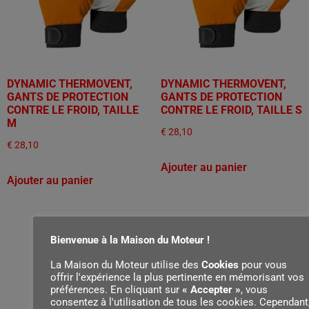
DYNAMIC THERMOVENT,
DYNAMIC THERMOVENT,
GANTS DE PROTECTION
GANTS DE PROTECTION
CONTRE LE FROID, TAILLE
CONTRE LE FROID, TAILLE S
M
€
28,10
€
28,10
Ajouter au panier
Ajouter au panier
Bienvenue à la Maison du Moteur !
La Maison du Moteur utilise des
Cookies
pour vous
offrir l'expérience la plus pertinente en mémorisant vos
préférences. En cliquant sur
« Accepter »
, vous
consentez à l'utilisation de tous les cookies. Cependant