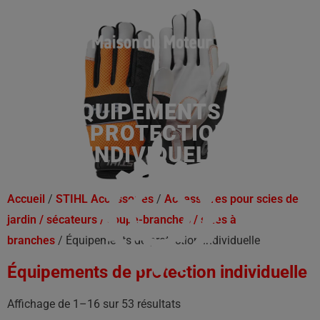
ÉQUIPEMENTS DE
PROTECTION
INDIVIDUELLE
Accueil
/
STIHL Accessoires
/
Accessoires pour scies de
jardin / sécateurs / coupe-branches / scies à
branches
/ Équipements de protection individuelle
Équipements de protection individuelle
Affichage de 1–16 sur 53 résultats