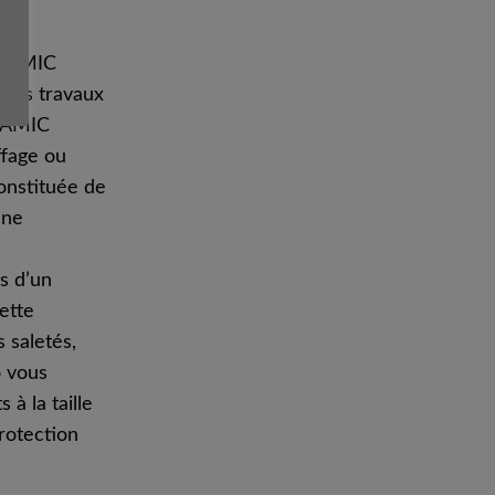
YNAMIC
 des travaux
YNAMIC
fage ou
constituée de
une
s d’un
ette
 saletés,
o vous
à la taille
protection