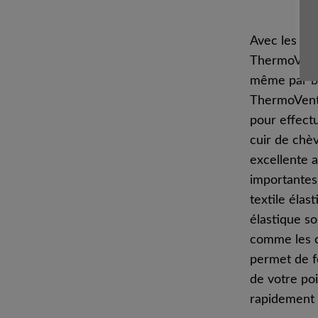
Avec les g
ThermoVent, 
même par b
ThermoVent 
pour effectu
cuir de chèv
excellente a
importantes.
textile élas
élastique s
comme les c
permet de fe
de votre poi
rapidement 