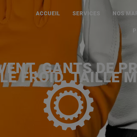
ACCUEIL
SERVICES
NOS MA
P
ENT, GANTS DE P
LE FROID, TAILLE M