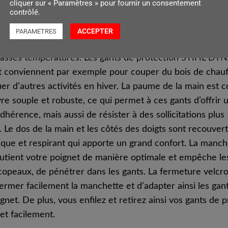
cliquer sur « Paramètres » pour fournir un consentement
contrôlé.
ants de protection préformés et ergonomiques STIHL D
ACCEPTER
PARAMETRES
les professionnels et les particuliers peuvent effectuer
asses températures. Les gants de protection STIHL D
conviennent par exemple pour couper du bois de chauf
er d’autres activités en hiver. La paume de la main est 
re souple et robuste, ce qui permet à ces gants d’offrir 
dhérence, mais aussi de résister à des sollicitations plus
 Le dos de la main et les côtés des doigts sont recouvert
tique et respirant qui apporte un grand confort. La manch
outient votre poignet de manière optimale et empêche les
opeaux, de pénétrer dans les gants. La fermeture velcr
rmer facilement la manchette et d’adapter ainsi les gants 
gnet. De plus, vous enfilez et retirez ainsi vos gants de 
et facilement.