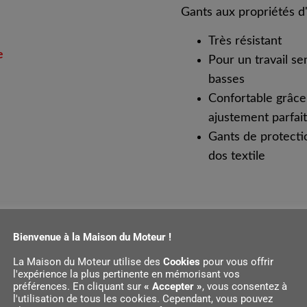
Gants aux propriétés d
Très résistant
e
Pour un travail s
basses
Confortable grâce
ajustement parfait
Gants de protectio
dos textile
Bienvenue à la Maison du Moteur !
La Maison du Moteur utilise des
Cookies
pour vous offrir
l'expérience la plus pertinente en mémorisant vos
préférences. En cliquant sur
« Accepter »
, vous consentez à
l'utilisation de tous les cookies. Cependant, vous pouvez