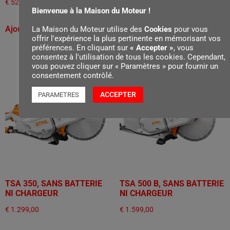
€
529,00
€
1.029,00
Bienvenue à la Maison du Moteur !
Ajouter au panier
Ajouter au panier
La Maison du Moteur utilise des
Cookies
pour vous
offrir l'expérience la plus pertinente en mémorisant vos
préférences. En cliquant sur
« Accepter »
, vous
consentez à l'utilisation de tous les cookies. Cependant,
vous pouvez cliquer sur « Paramètres » pour fournir un
consentement contrôlé.
ACCEPTER
PARAMETRES
TSA 350, SANS BATTERIE
TSA 500 B, SANS BATTERIE
NI CHARGEUR
NI CHARGEUR
€
1.299,00
€
1.599,00