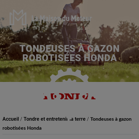
TONDEUSES À GAZON
ROBOTISÉES HONDA
Accueil
/
Tondre et entretenir la terre
/
Tondeuses à gazon
robotisées Honda