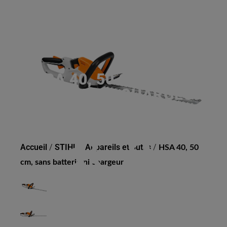
HSA 40, 50 CM, SANS
BATTERIE NI CHARGEUR
Accueil
/
STIHL
/
Appareils et outils
/
HSA 40, 50
cm, sans batterie ni chargeur