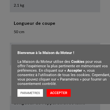
2.1 kg
Longueur de coupe
50 cm
Écartement des dents
Bienvenue à la Maison du Moteur !
24.0 mm
La Maison du Moteur utilise des
Cookies
pour vous
offrir l'expérience la plus pertinente en mémorisant vos
préférences. En cliquant sur
« Accepter »
, vous
consentez à l'utilisation de tous les cookies. Cependant,
Autonomie max. de la batterie AS 2
vous pouvez cliquer sur « Paramètres » pour fournir un
consentement contrôlé.
40 min
ACCEPTER
PARAMETRES
Longueur de l’appareil avec lame