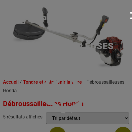
DÉBROUSSAILLEUSES
HONDA
Accueil
/
Tondre et entretenir la terre
/ Débroussailleuses
Honda
Débroussailleuses Honda
5 résultats affichés