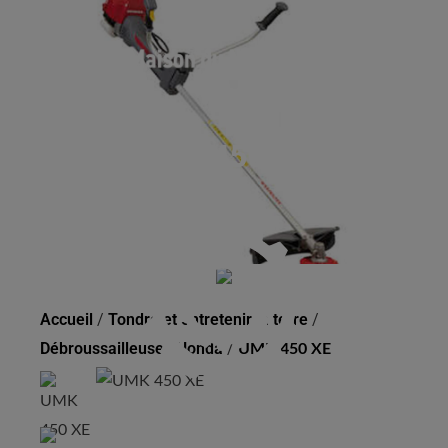
UMK 450 XE
Accueil
/
Tondre et entretenir la terre
/
Débroussailleuses Honda
/
UMK 450 XE