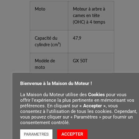
Moto
Moteur à arbre à
cames en tête
(OHC) à 4 temps
Capacité du
47,9
cylindre (cm³)
Modèle de
GX 50T
moto
Bienvenue à la Maison du Moteur !
Puissance
1,47/7 000
nette du
La Maison du Moteur utilise des
Cookies
pour vous
moteur
offrir l'expérience la plus pertinente en mémorisant vos
(kW/tr/min)
préférences. En cliquant sur
« Accepter »
, vous
consentez à l'utilisation de tous les cookies. Cependant,
vous pouvez cliquer sur « Paramètres » pour fournir un
Capacité du
0,63
consentement contrôlé.
réservoir de
carburant
ACCEPTER
PARAMETRES
(litres)