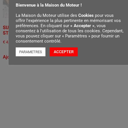
Bienvenue à la Maison du Moteur !
La Maison du Moteur utilise des
Cookies
pour vous
offrir l'expérience la plus pertinente en mémorisant vos
préférences. En cliquant sur
« Accepter »
, vous
SUPPORT 1143, POUR
SUPPORT 1144, POUR
consentez à l'utilisation de tous les cookies. Cependant,
STIHL LASER 2-EN-1
STIHL LASER 2-EN-1
vous pouvez cliquer sur « Paramètres » pour fournir un
consentement contrôlé.
€
4,50
€
4,00
ACCEPTER
PARAMETRES
Ajouter au panier
Ajouter au panier