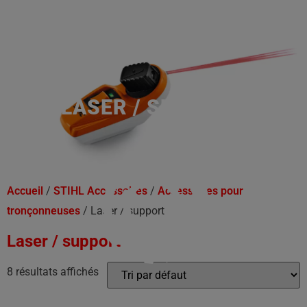
LASER / SUPPORT
Accueil
/
STIHL Accessoires
/
Accessoires pour
tronçonneuses
/ Laser / support
Laser / support
8 résultats affichés