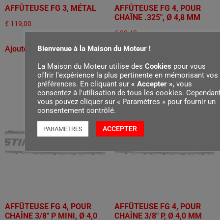
AFFÛTEUSE FG 3, MÉTAL
AFFÛTEUSE FG 4, POUR
CHAÎNE .325", Ø 4,8 MM
€
119,00
€
38,40
Bienvenue à la Maison du Moteur !
Ajouter au panier
Ajouter au panier
La Maison du Moteur utilise des
Cookies
pour vous
offrir l'expérience la plus pertinente en mémorisant vos
préférences. En cliquant sur
« Accepter »
, vous
consentez à l'utilisation de tous les cookies. Cependant
vous pouvez cliquer sur « Paramètres » pour fournir un
consentement contrôlé.
ACCEPTER
PARAMETRES
AFFÛTEUSE FG 4, POUR
AFFÛTEUSE FG 4, POUR
CHAÎNE 3/8" P MINI, Ø 4,0
CHAÎNE 3/8" P, Ø 4,0 MM