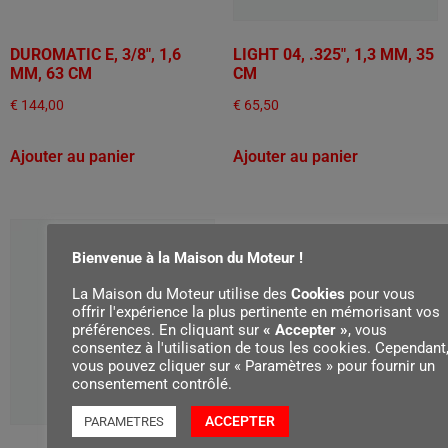
DUROMATIC E, 3/8", 1,6
LIGHT 04, .325", 1,3 MM, 35
MM, 63 CM
CM
€
144,00
€
65,50
Ajouter au panier
Ajouter au panier
Bienvenue à la Maison du Moteur !
La Maison du Moteur utilise des
Cookies
pour vous
offrir l'expérience la plus pertinente en mémorisant vos
préférences. En cliquant sur
« Accepter »
, vous
consentez à l'utilisation de tous les cookies. Cependant
vous pouvez cliquer sur « Paramètres » pour fournir un
consentement contrôlé.
ACCEPTER
PARAMETRES