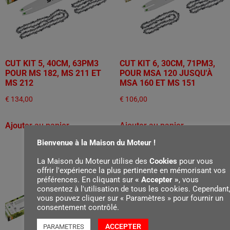
CUT KIT 5, 40CM, 63PM3
CUT KIT 6, 30CM, 71PM3,
POUR MS 182, MS 211 ET
POUR MSA 120 JUSQU'À
MS 212
MSA 160 ET MS 151
€
134,00
€
106,00
Ajouter au panier
Ajouter au panier
Bienvenue à la Maison du Moteur !
La Maison du Moteur utilise des
Cookies
pour vous
offrir l'expérience la plus pertinente en mémorisant vos
préférences. En cliquant sur
« Accepter »
, vous
consentez à l'utilisation de tous les cookies. Cependant
vous pouvez cliquer sur « Paramètres » pour fournir un
consentement contrôlé.
ACCEPTER
PARAMETRES