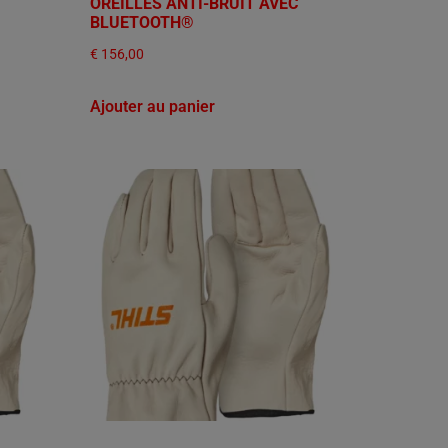
OREILLES ANTI-BRUIT AVEC
BLUETOOTH®
€
156,00
Ajouter au panier