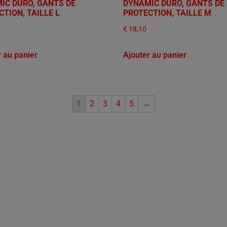
IC DURO, GANTS DE
DYNAMIC DURO, GANTS DE
TION, TAILLE L
PROTECTION, TAILLE M
€
18,10
r au panier
Ajouter au panier
1
2
3
4
5
→