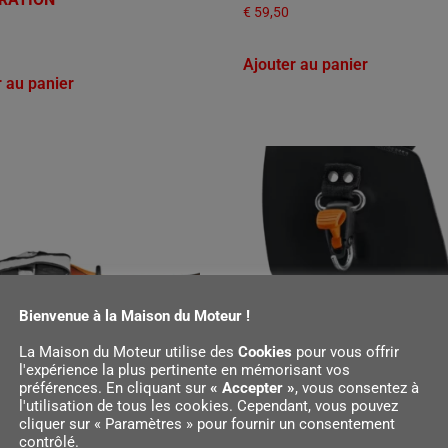
€
59,50
Ajouter au panier
r au panier
Bienvenue à la Maison du Moteur !
La Maison du Moteur utilise des
Cookies
pour vous offrir
l'expérience la plus pertinente en mémorisant vos
préférences. En cliquant sur
« Accepter »
, vous consentez à
l'utilisation de tous les cookies. Cependant, vous pouvez
cliquer sur « Paramètres » pour fournir un consentement
E TRANSPORT
SET SUPPORT
contrôlé.