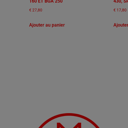
160 ET BGA 250
430, S
€
27,80
€
17,80
Ajouter au panier
Ajoute