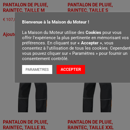
PANTALON DE PLUIE,
PANTALON DE PLUIE,
RAINTEC, TAILLE M
RAINTEC, TAILLE S
€
107,00
€
107,00
Bienvenue à la Maison du Moteur !
La Maison du Moteur utilise des
Cookies
pour vous
Ajouter au panier
Ajouter au panier
offrir l'expérience la plus pertinente en mémorisant vos
préférences. En cliquant sur
« Accepter »
, vous
consentez à l'utilisation de tous les cookies. Cependant
vous pouvez cliquer sur « Paramètres » pour fournir un
consentement contrôlé.
ACCEPTER
PARAMETRES
PANTALON DE PLUIE,
PANTALON DE PLUIE,
RAINTEC, TAILLE XL
RAINTEC, TAILLE XXL