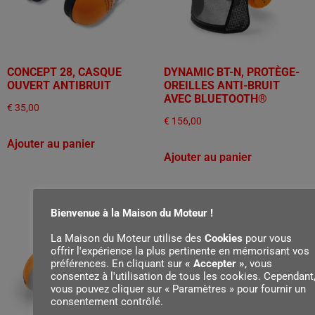
CONCEPT 28, CASQUE
DYNAMIC BT-N, PROTÈGE-
OUVERT ANTIBRUIT
OREILLES ANTI-BRUIT
AVEC BLUETOOTH®
€
35,00
€
156,00
Ajouter au panier
Ajouter au panier
Bienvenue à la Maison du Moteur !
La Maison du Moteur utilise des
Cookies
pour vous
offrir l'expérience la plus pertinente en mémorisant vos
préférences. En cliquant sur
« Accepter »
, vous
consentez à l'utilisation de tous les cookies. Cependant
vous pouvez cliquer sur « Paramètres » pour fournir un
consentement contrôlé.