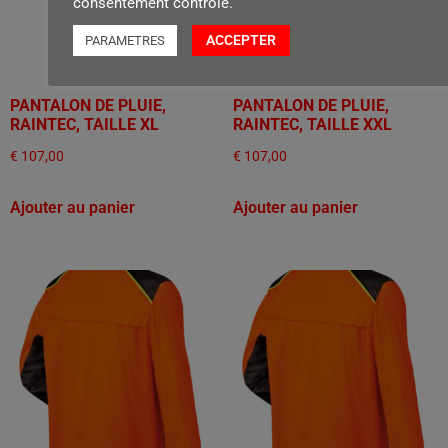
consentement contrôlé.
ACCEPTER
PARAMETRES
PANTALON DE PLUIE,
PANTALON DE PLUIE,
RAINTEC, TAILLE XL
RAINTEC, TAILLE XXL
€
107,00
€
107,00
Ajouter au panier
Ajouter au panier