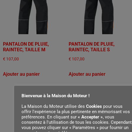
PANTALON DE PLUIE,
PANTALON DE PLUIE,
RAINTEC, TAILLE M
RAINTEC, TAILLE S
€
107,00
€
107,00
Ajouter au panier
Ajouter au panier
Bienvenue à la Maison du Moteur !
La Maison du Moteur utilise des
Cookies
pour vous
offrir l'expérience la plus pertinente en mémorisant vos
préférences. En cliquant sur
« Accepter »
, vous
consentez à l'utilisation de tous les cookies. Cependant
vous pouvez cliquer sur « Paramètres » pour fournir un