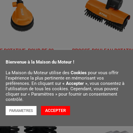
 ROTATIVE, POUR RE 80 -
BROSSE-ROULEAU ROTATI
EA 60 - 100
€
90,00
Bienvenue à la Maison du Moteur !
La Maison du Moteur utilise des
Cookies
pour vous offrir
Ajouter au panier
l'expérience la plus pertinente en mémorisant vos
r au panier
préférences. En cliquant sur
« Accepter »
, vous consentez à
l'utilisation de tous les cookies. Cependant, vous pouvez
cliquer sur « Paramètres » pour fournir un consentement
contrôlé.
ACCEPTER
PARAMETRES