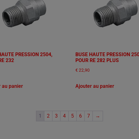
HAUTE PRESSION 2504,
BUSE HAUTE PRESSION 250
RE 232
POUR RE 282 PLUS
€
22,90
r au panier
Ajouter au panier
1
2
3
4
5
6
7
→