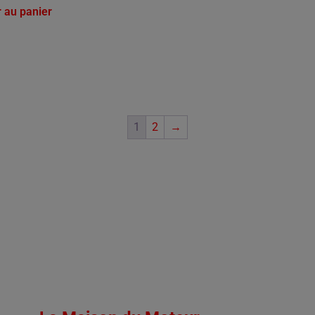
r au panier
1
2
→