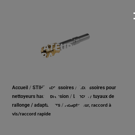
ADAPTATEUR, RACCORD
À VIS/RACCORD RAPIDE
Accueil
/
STIHL Accessoires
/
Accessoires pour
nettoyeurs haute pression
/
Lances / tuyaux de
rallonge / adaptateurs
/
Adaptateur, raccord à
vis/raccord rapide