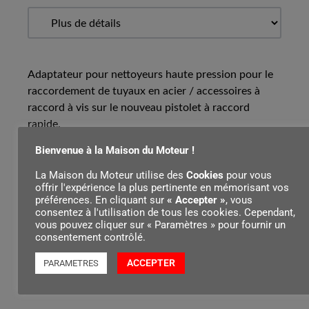
Adaptateur pour nettoyeurs haute pression pour le
raccordement de tuyaux en acier / accessoires à
raccord à vis sur le nouveau pistolet à raccord
rapide.
Bienvenue à la Maison du Moteur !
La Maison du Moteur utilise des
Cookies
pour vous
Contenu par
offrir l'expérience la plus pertinente en mémorisant vos
préférences. En cliquant sur
« Accepter »
, vous
consentez à l'utilisation de tous les cookies. Cependant,
vous pouvez cliquer sur « Paramètres » pour fournir un
consentement contrôlé.
ACCEPTER
PARAMETRES