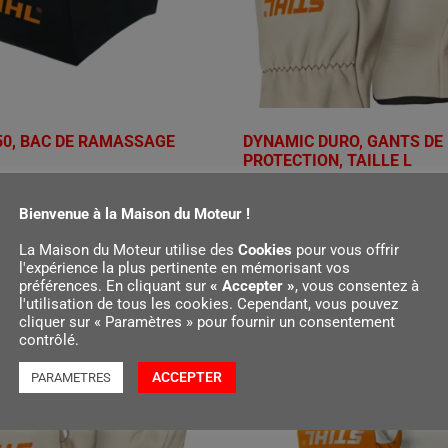
50, BAC DE RAMASSAGE
DYNAMIC DURO, GANTS DE
PROTECTION, TAILLE L
€
18,10
Bienvenue à la Maison du Moteur !
r au panier
Ajouter au panier
La Maison du Moteur utilise des
Cookies
pour vous offrir
l'expérience la plus pertinente en mémorisant vos
préférences. En cliquant sur
« Accepter »
, vous consentez à
l'utilisation de tous les cookies. Cependant, vous pouvez
cliquer sur « Paramètres » pour fournir un consentement
contrôlé.
ACCEPTER
PARAMETRES