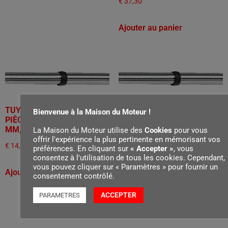
€
37,30
Ajouter au panier
TUYAU DE RALLONGE, 2
TUYAU DE RALLONGE, 2
Bienvenue à la Maison du Moteur !
PIÈCES, ALUMINIUM, Ø 36
PIÈCES, PLASTIQUE, Ø 50
MM, 1000 MM
MM, 500 MM
La Maison du Moteur utilise des
Cookies
pour vous
offrir l'expérience la plus pertinente en mémorisant vos
€
14,20
€
24,10
préférences. En cliquant sur
« Accepter »
, vous
consentez à l'utilisation de tous les cookies. Cependant,
vous pouvez cliquer sur « Paramètres » pour fournir un
Ajouter au panier
Ajouter au panier
consentement contrôlé.
ACCEPTER
PARAMETRES