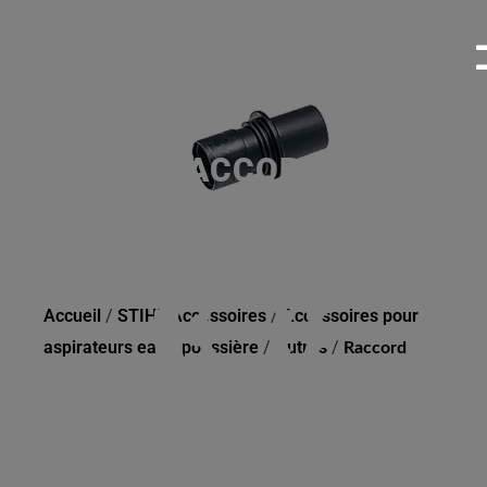
RACCORD
Accueil
/
STIHL Accessoires
/
Accessoires pour
aspirateurs eau / poussière
/
Autres
/
Raccord