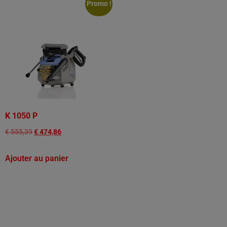
Promo !
K 1050 P
€
555,39
€
474,86
Ajouter au panier