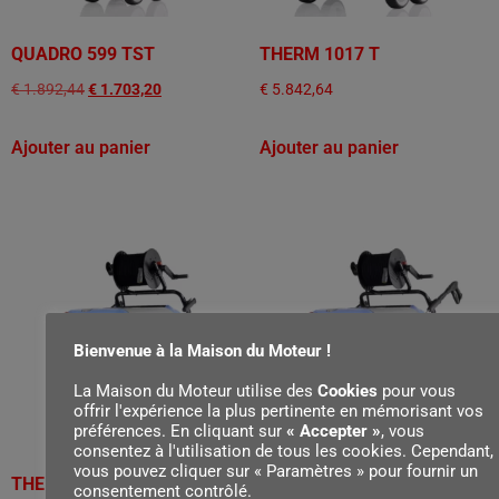
QUADRO 599 TST
THERM 1017 T
€
1.892,44
€
1.703,20
€
5.842,64
Ajouter au panier
Ajouter au panier
Bienvenue à la Maison du Moteur !
La Maison du Moteur utilise des
Cookies
pour vous
offrir l'expérience la plus pertinente en mémorisant vos
préférences. En cliquant sur
« Accepter »
, vous
consentez à l'utilisation de tous les cookies. Cependant,
vous pouvez cliquer sur « Paramètres » pour fournir un
THERM 1200 RP T
THERM 1400 RP T
consentement contrôlé.