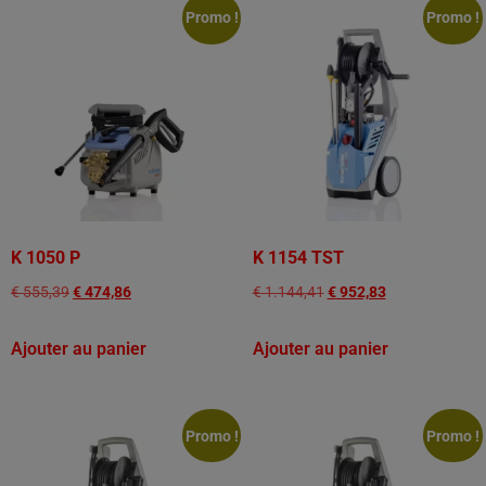
Promo !
Promo !
K 1050 P
K 1154 TST
€
555,39
€
474,86
€
1.144,41
€
952,83
Ajouter au panier
Ajouter au panier
Promo !
Promo !