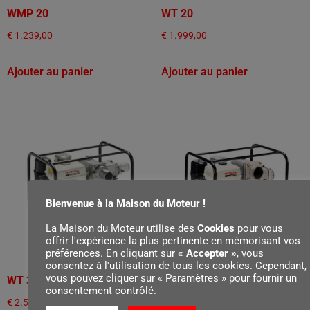
WMP 20
WT 20
€
1.239,00
€
1.999,00
Ajouter au panier
Ajouter au panier
Bienvenue à la Maison du Moteur !
La Maison du Moteur utilise des
Cookies
pour vous
offrir l'expérience la plus pertinente en mémorisant vos
préférences. En cliquant sur
« Accepter »
, vous
consentez à l'utilisation de tous les cookies. Cependant,
vous pouvez cliquer sur « Paramètres » pour fournir un
WT 30
WT 40
consentement contrôlé.
€
2.579,00
€
3.679,00