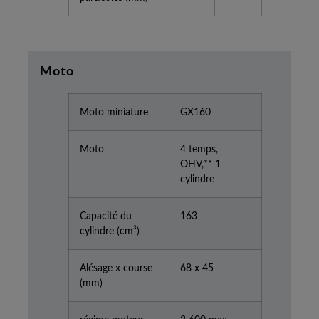
Moto
Moto miniature
GX160
Moto
4 temps,
OHV,** 1
cylindre
Capacité du
163
cylindre (cm³)
Alésage x course
68 x 45
(mm)