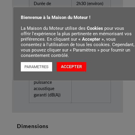
Durée de
2h30 (environ)
l'activité
Bienvenue à la Maison du Moteur !
Système de
Répéter
La Maison du Moteur utilise des
Cookies
pour vous
démarrage
offrir l'expérience la plus pertinente en mémorisant vos
préférences. En cliquant sur
« Accepter »
, vous
consentez à l'utilisation de tous les cookies. Cependant,
Niveau sonore au
91
vous pouvez cliquer sur « Paramètres » pour fournir un
poste de travail
consentement contrôlé.
(dB(A))
ACCEPTER
PARAMETRES
Niveau de
106
puissance
acoustique
garanti (dB(A))
Dimensions