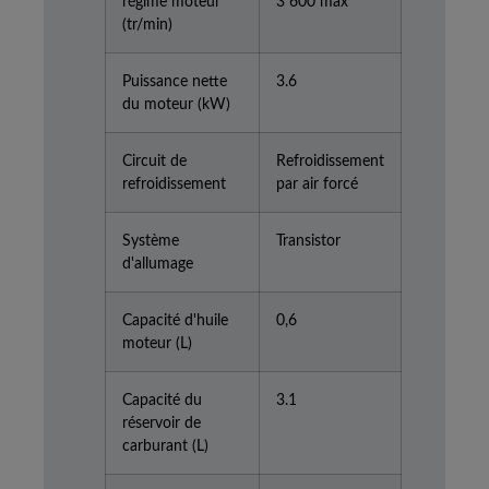
régime moteur
3 600 max
(tr/min)
Puissance nette
3.6
du moteur (kW)
Circuit de
Refroidissement
refroidissement
par air forcé
Système
Transistor
d'allumage
Capacité d'huile
0,6
moteur (L)
Capacité du
3.1
réservoir de
carburant (L)