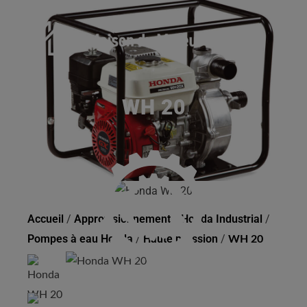
WH 20
Accueil
/
Approvisionnement
/
Honda Industrial
/
Pompes à eau Honda
/
Haute pression
/
WH 20