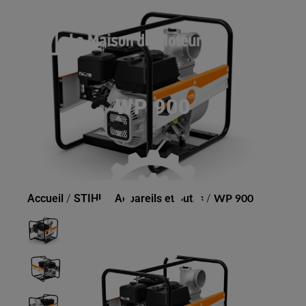
WP 900
Accueil
/
STIHL
/
Appareils et outils
/
WP 900