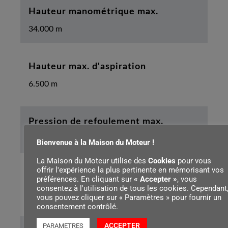
Hauteur manométrique max.
34.000 m
Hauteur max. d'aspiration
6.500 m
Pression de refoulement max.
3 bar
Bienvenue à la Maison du Moteur !
La Maison du Moteur utilise des
Cookies
pour vous
offrir l'expérience la plus pertinente en mémorisant vos
Largeur
préférences. En cliquant sur
« Accepter »
, vous
consentez à l'utilisation de tous les cookies. Cependant
48 cm
vous pouvez cliquer sur « Paramètres » pour fournir un
consentement contrôlé.
ACCEPTER
PARAMETRES