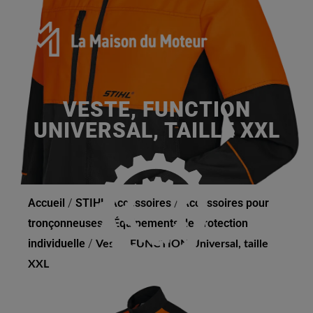
VESTE, FUNCTION
UNIVERSAL, TAILLE XXL
Accueil
/
STIHL Accessoires
/
Accessoires pour
tronçonneuses
/
Équipements de protection
individuelle
/
Veste, FUNCTION Universal, taille
XXL