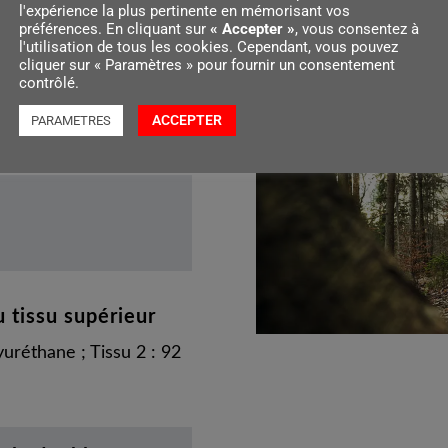
l'expérience la plus pertinente en mémorisant vos
préférences. En cliquant sur
« Accepter »
, vous consentez à
l'utilisation de tous les cookies. Cependant, vous pouvez
cliquer sur « Paramètres » pour fournir un consentement
contrôlé.
ACCEPTER
PARAMETRES
 tissu supérieur
uréthane ; Tissu 2 : 92