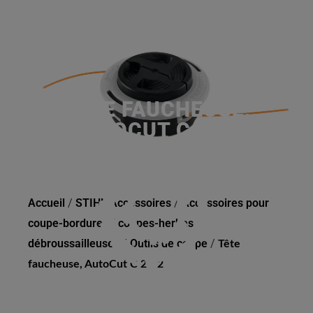
TÊTE FAUCHEUSE,
AUTOCUT C 26-2
Accueil
/
STIHL Accessoires
/
Accessoires pour
coupe-bordures / coupes-herbes /
débroussailleuses
/
Outils de coupe
/
Tête
faucheuse, AutoCut C 26-2