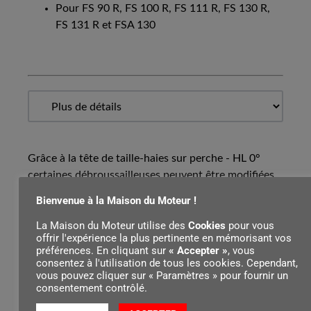
Pour FS 90 R, FS 100 R, FS 111 R, FS 130 R,
FS 131 R et FSA 130
Grâce à la tête de taille-haies sur perche - HL 0°
certaines débroussailleuses peuvent être modifiées
en taille-haie sur perche. Longueur de coupe 50 cm,
Bienvenue à la Maison du Moteur !
non réglable.
La Maison du Moteur utilise des
Cookies
pour vous
offrir l'expérience la plus pertinente en mémorisant vos
préférences. En cliquant sur
« Accepter »
, vous
consentez à l'utilisation de tous les cookies. Cependant,
Contenu par
vous pouvez cliquer sur « Paramètres » pour fournir un
consentement contrôlé.