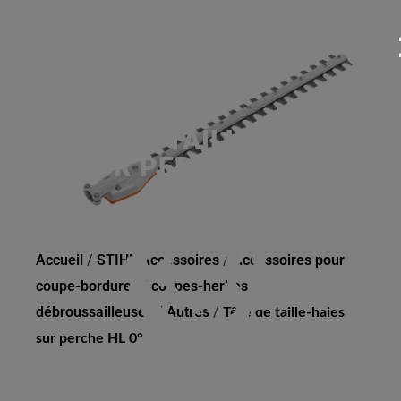
TÊTE DE TAILLE-HAIES
SUR PERCHE HL 0°
Accueil
/
STIHL Accessoires
/
Accessoires pour
coupe-bordures / coupes-herbes /
débroussailleuses
/
Autres
/
Tête de taille-haies
sur perche HL 0°