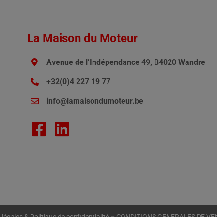
La Maison du Moteur
Avenue de l’Indépendance 49, B4020 Wandre
+32(0)4 227 19 77
info@lamaisondumoteur.be
légales & Politique de confidentialité
–
CONDITIONS GENERALES DE VE