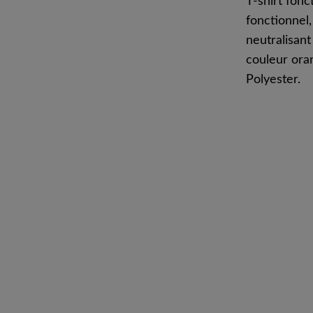
T-shirt fon
fonctionnel,
neutralisan
couleur oran
Polyester.