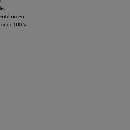
t
de,
genté ou en
érieur 100 %