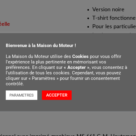
Version noire
T-shirt fonctionne
éelle
Pour les particuli
Inodore et respira
Les coutures plate
Bienvenue à la Maison du Moteur !
pression
La Maison du Moteur utilise des
Cookies
pour vous offrir
l'expérience la plus pertinente en mémorisant vos
préférences. En cliquant sur
« Accepter »
, vous consentez à
l'utilisation de tous les cookies. Cependant, vous pouvez
cliquer sur « Paramètres » pour fournir un consentement
contrôlé.
ACCEPTER
PARAMETRES
s et fonctions