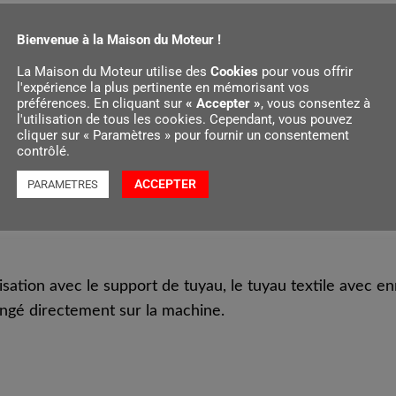
En cas d’utilisation ave
Bienvenue à la Maison du Moteur !
avec enrouleur peut êt
e
La Maison du Moteur utilise des
Cookies
pour vous offrir
l'expérience la plus pertinente en mémorisant vos
préférences. En cliquant sur
« Accepter »
, vous consentez à
l'utilisation de tous les cookies. Cependant, vous pouvez
cliquer sur « Paramètres » pour fournir un consentement
contrôlé.
ACCEPTER
PARAMETRES
lisation avec le support de tuyau, le tuyau textile avec e
angé directement sur la machine.