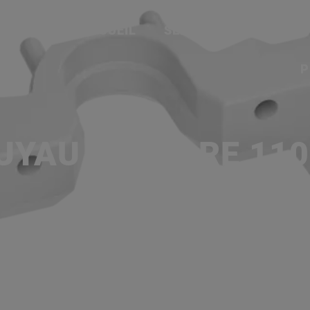
ACCUEIL
SERVICES
NOS MA
P
YAU, POUR RE 110