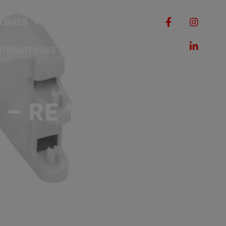
RQUES
MACHINES
ROMOTIONS
CONTACT
 – RE 140 PLUS