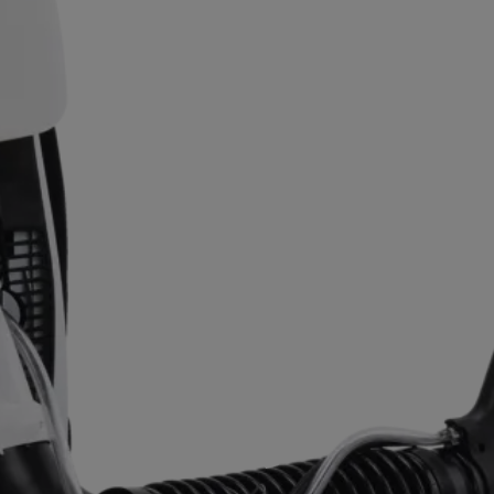
ACCUEIL
SERVICES
NOS MA
P
SR 430