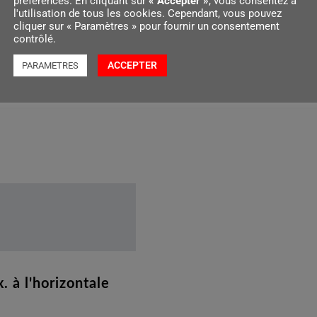
préférences. En cliquant sur
« Accepter »
, vous consentez à
l'utilisation de tous les cookies. Cependant, vous pouvez
cliquer sur « Paramètres » pour fournir un consentement
contrôlé.
ACCEPTER
PARAMETRES
. à l'horizontale