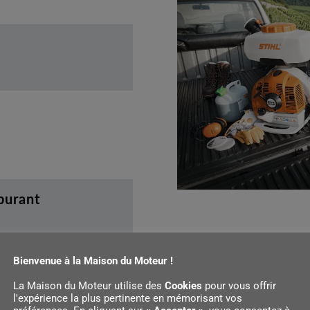
rburant
Bienvenue à la Maison du Moteur !
La Maison du Moteur utilise des
Cookies
pour vous offrir
l'expérience la plus pertinente en mémorisant vos