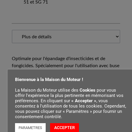
51 et SG 71
Optimale pour l'épandage d'insecticides et de
fongicides. Spécialement pour l'utilisation avec buse
à cône creux, pression de pulvérisation constante
Bienvenue à la Maison du Moteur !
1,5 bar, rouge. SG 31, SG 51, SG 71
La Maison du Moteur utilise des
Cookies
pour vous
offrir l'expérience la plus pertinente en mémorisant vos
préférences. En cliquant sur
« Accepter »
, vous
Contenu par
consentez à l'utilisation de tous les cookies. Cependant,
vous pouvez cliquer sur « Paramètres » pour fournir un
consentement contrôlé.
ACCEPTER
PARAMETRES