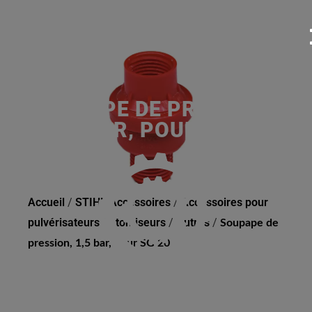
SOUPAPE DE PRESSION,
1,5 BAR, POUR SG 20
Accueil
/
STIHL Accessoires
/
Accessoires pour
pulvérisateurs / atomiseurs
/
Autres
/
Soupape de
pression, 1,5 bar, pour SG 20