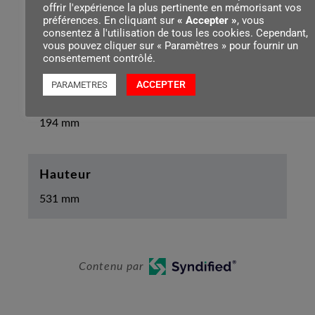
offrir l'expérience la plus pertinente en mémorisant vos
préférences. En cliquant sur
« Accepter »
, vous
Longueur du tuyau
consentez à l'utilisation de tous les cookies. Cependant,
vous pouvez cliquer sur « Paramètres » pour fournir un
1300 mm
consentement contrôlé.
ACCEPTER
PARAMETRES
Largeur de l’appareil
194 mm
Hauteur
531 mm
Contenu par