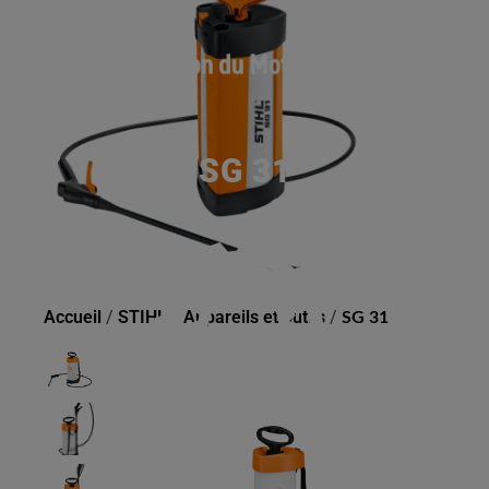
SG 31
Accueil
/
STIHL
/
Appareils et outils
/
SG 31