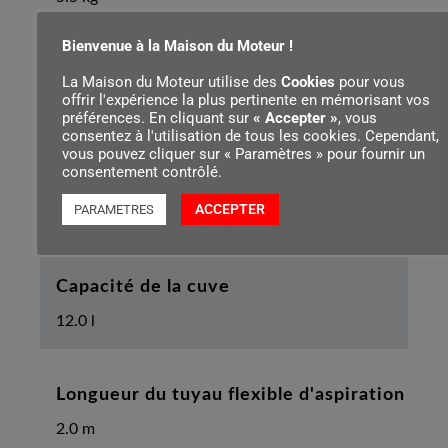
Bienvenue à la Maison du Moteur !
Dépression max.
La Maison du Moteur utilise des
Cookies
pour vous
offrir l'expérience la plus pertinente en mémorisant vos
210 mbar
préférences. En cliquant sur
« Accepter »
, vous
consentez à l'utilisation de tous les cookies. Cependant,
vous pouvez cliquer sur « Paramètres » pour fournir un
consentement contrôlé.
Débit volumétrique à la turbine
ACCEPTER
PARAMETRES
127 cf/min
Capacité de la cuve
12.0 l
Longueur du tuyau flexible d'aspiration
2.0 m