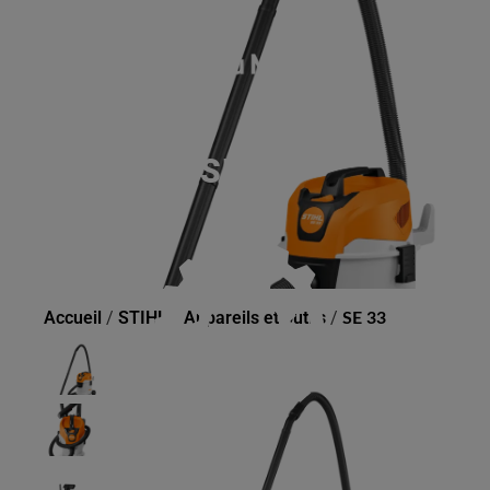
SE 33
Accueil
/
STIHL
/
Appareils et outils
/
SE 33