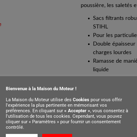
poussière, les saletés e
Sacs filtrants rob
e
STIHL
Pour les particuli
Double épaisseur 
charges lourdes
Ramasse de manière
liquide
Bienvenue à la Maison du Moteur !
La Maison du Moteur utilise des
Cookies
pour vous offrir
l'expérience la plus pertinente en mémorisant vos
préférences. En cliquant sur
« Accepter »
, vous consentez à
l'utilisation de tous les cookies. Cependant, vous pouvez
cliquer sur « Paramètres » pour fournir un consentement
contrôlé.