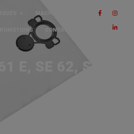
RQUES
MACHINES
ROMOTIONS
CONTACT
 E, SE 62, SE 62 E