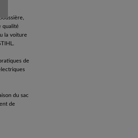
poussière,
 qualité
 la voiture
STIHL.
pratiques de
électriques
aison du sac
ent de