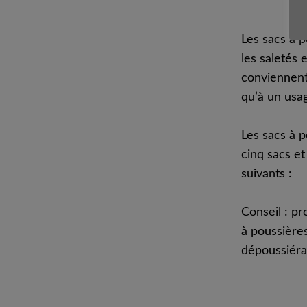
Les sacs à p
les saletés 
conviennent 
qu’à un usa
Les sacs à 
cinq sacs et
suivants :
Conseil : pr
à poussière
dépoussiéra