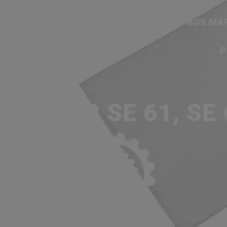
ACCUEIL
SERVICES
NOS MA
P
, POUR SE 61, SE 61