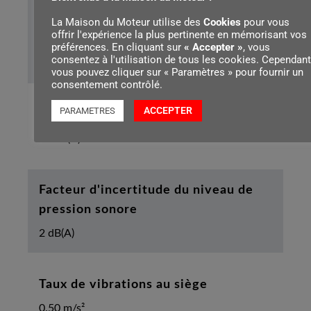
Niveau de puissance acoustique
La Maison du Moteur utilise des
Cookies
pour vous
offrir l'expérience la plus pertinente en mémorisant vos
garanti
préférences. En cliquant sur
« Accepter »
, vous
consentez à l'utilisation de tous les cookies. Cependant
105 dB(A)
vous pouvez cliquer sur « Paramètres » pour fournir un
consentement contrôlé.
ACCEPTER
PARAMETRES
Niveau de pression sonore mesuré
90 dB(A)
Facteur d'incertitude du niveau de
pression sonore
2 dB(A)
Taux de vibrations au siège
0.50 m/s²