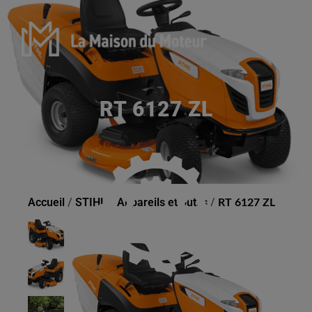
RT 6127 ZL
Accueil
/
STIHL
/
Appareils et outils
/
RT 6127 ZL