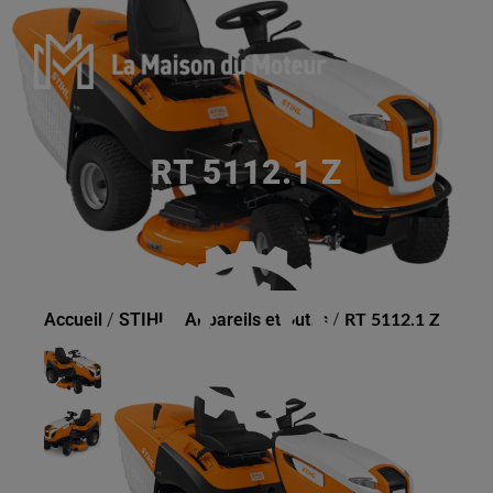
RT 5112.1 Z
Accueil
/
STIHL
/
Appareils et outils
/
RT 5112.1 Z