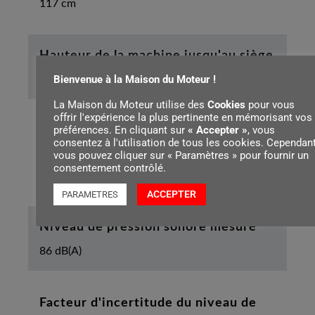
117 cm
Hauteur de la machine jusqu'au siège
Bienvenue à la Maison du Moteur !
116 cm
La Maison du Moteur utilise des
Cookies
pour vous
offrir l'expérience la plus pertinente en mémorisant vos
préférences. En cliquant sur
« Accepter »
, vous
Niveau de puissance acoustique
consentez à l'utilisation de tous les cookies. Cependant
garanti
vous pouvez cliquer sur « Paramètres » pour fournir un
consentement contrôlé.
100 dB(A)
ACCEPTER
PARAMETRES
Niveau de pression sonore mesuré
86 dB(A)
Facteur d'incertitude du niveau de