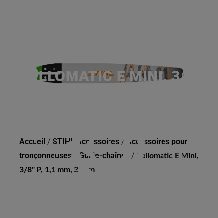
ROLLOMATIC E MINI, 3/8"
P, 1,1 MM, 35 CM
Accueil
/
STIHL Accessoires
/
Accessoires pour
tronçonneuses
/
Guide-chaînes
/
Rollomatic E Mini,
3/8" P, 1,1 mm, 35 cm