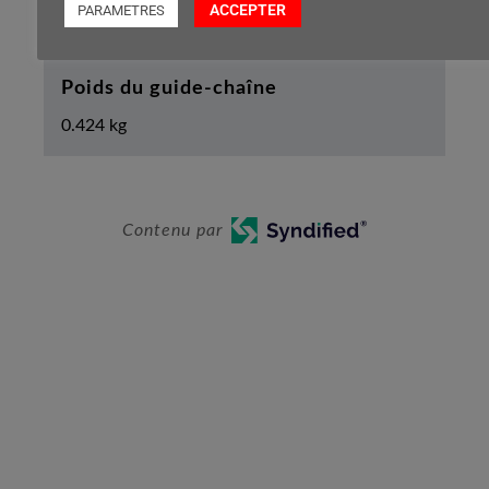
35cm/14"
ACCEPTER
PARAMETRES
Poids du guide-chaîne
0.424 kg
Contenu par