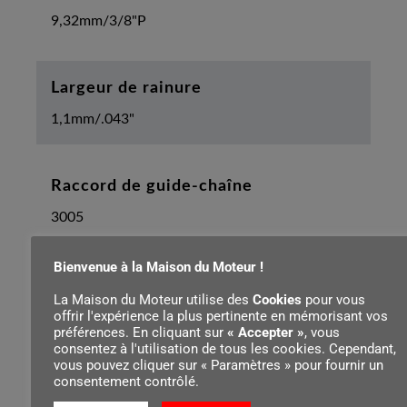
9,32mm/3/8"P
Largeur de rainure
1,1mm/.043"
Raccord de guide-chaîne
3005
Bienvenue à la Maison du Moteur !
Nombre de dents de pignon de renvoi
La Maison du Moteur utilise des
Cookies
pour vous
offrir l'expérience la plus pertinente en mémorisant vos
7
préférences. En cliquant sur
« Accepter »
, vous
consentez à l'utilisation de tous les cookies. Cependant,
vous pouvez cliquer sur « Paramètres » pour fournir un
consentement contrôlé.
Longueur de guide-chaîne