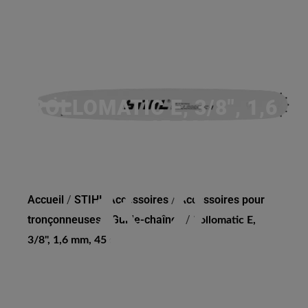
ROLLOMATIC E, 3/8", 1,6
MM, 45 CM
Accueil
/
STIHL Accessoires
/
Accessoires pour
tronçonneuses
/
Guide-chaînes
/
Rollomatic E,
3/8", 1,6 mm, 45 cm