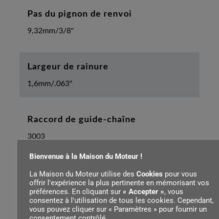
Pas du pignon de renvoi
9,32mm/3/8"
Largeur de rainure
1,6mm/.063"
Raccord de guide-chaîne
3003
Bienvenue à la Maison du Moteur !
Nombre de dents de pignon de renvoi
La Maison du Moteur utilise des
Cookies
pour vous
offrir l'expérience la plus pertinente en mémorisant vos
10
préférences. En cliquant sur
« Accepter »
, vous
consentez à l'utilisation de tous les cookies. Cependant,
vous pouvez cliquer sur « Paramètres » pour fournir un
consentement contrôlé.