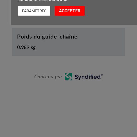
Longueur de guide-chaîne
ACCEPTER
PARAMETRES
45cm/18"
Poids du guide-chaîne
0.989 kg
Contenu par