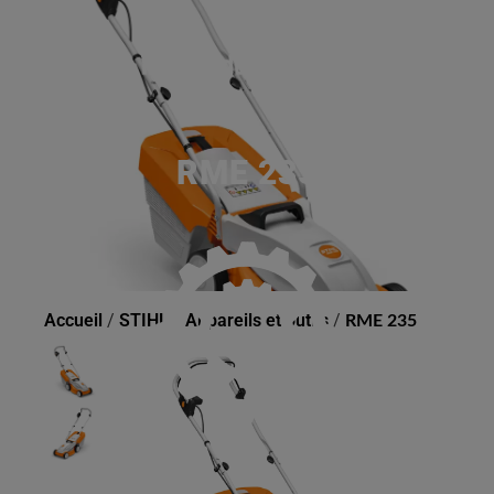
RME 235
Accueil
/
STIHL
/
Appareils et outils
/
RME 235