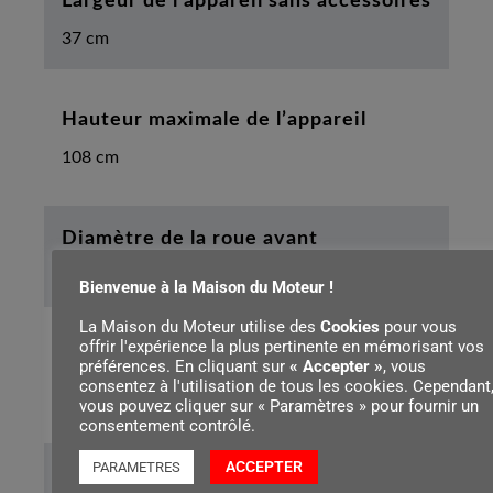
Largeur de l'appareil sans accessoires
37 cm
Hauteur maximale de l’appareil
108 cm
Diamètre de la roue avant
140 mm
Bienvenue à la Maison du Moteur !
La Maison du Moteur utilise des
Cookies
pour vous
offrir l'expérience la plus pertinente en mémorisant vos
Diamètre de la roue arrière
préférences. En cliquant sur
« Accepter »
, vous
consentez à l'utilisation de tous les cookies. Cependant
170 mm
vous pouvez cliquer sur « Paramètres » pour fournir un
consentement contrôlé.
ACCEPTER
PARAMETRES
Niveau de pression sonore mesuré