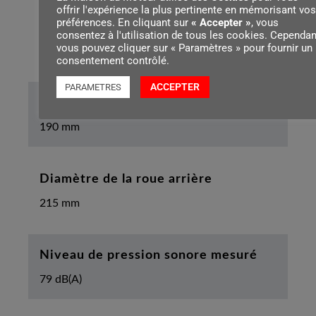
offrir l'expérience la plus pertinente en mémorisant vos
préférences. En cliquant sur
« Accepter »
, vous
Hauteur maximale de l’appareil
consentez à l'utilisation de tous les cookies. Cependan
vous pouvez cliquer sur « Paramètres » pour fournir un
108 cm
consentement contrôlé.
ACCEPTER
PARAMETRES
Diamètre de la roue avant
190 mm
Diamètre de la roue arrière
215 mm
Niveau de pression sonore mesuré
79 dB(A)