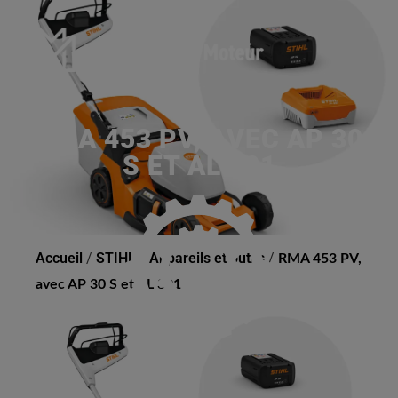
RMA 453 PV, AVEC AP 30
S ET AL 301
Accueil
/
STIHL
/
Appareils et outils
/
RMA 453 PV,
avec AP 30 S et AL 301