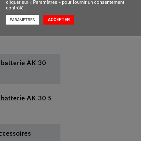
cliquer sur « Paramètres » pour fournir un consentement
contrôlé.
ACCEPTER
PARAMETRES
 batterie AK 20
 batterie AK 30
 batterie AK 30 S
accessoires