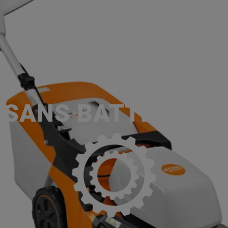
ACCUEIL
SERVICES
NOS MA
P
, SANS BATTERIE N