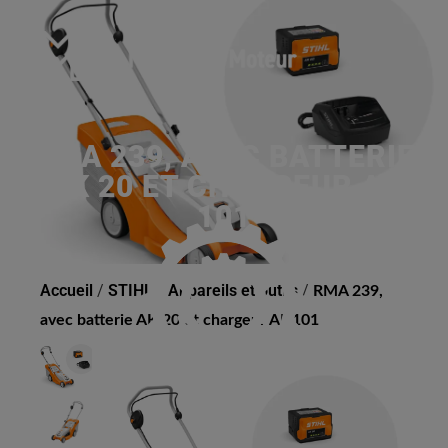
RMA 239, AVEC BATTERIE
AK 20 ET CHARGEUR AL
101
Accueil
/
STIHL
/
Appareils et outils
/
RMA 239,
avec batterie AK 20 et chargeur AL 101