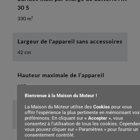
30 S
330 m²
Largeur de l'appareil sans accessoires
42 cm
Hauteur maximale de l’appareil
107 cm
Bienvenue à la Maison du Moteur !
La Maison du Moteur utilise des
Cookies
pour vous
Diamètre de la roue avant
offrir l'expérience la plus pertinente en mémorisant vos
préférences. En cliquant sur
« Accepter »
, vous
150 mm
consentez à l'utilisation de tous les cookies. Cependan
vous pouvez cliquer sur « Paramètres » pour fournir un
consentement contrôlé.