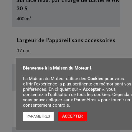
Surface max. par charge de batterie AK
30 S
400 m²
Largeur de l'appareil sans accessoires
37 cm
Bienvenue à la Maison du Moteur !
Hauteur maximale de l’appareil
La Maison du Moteur utilise des
Cookies
pour vous
108 cm
offrir l'expérience la plus pertinente en mémorisant vos
préférences. En cliquant sur
« Accepter »
, vous
consentez à l'utilisation de tous les cookies. Cependant
vous pouvez cliquer sur « Paramètres » pour fournir un
Diamètre de la roue avant
consentement contrôlé.
140 mm
ACCEPTER
PARAMETRES