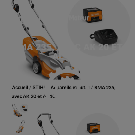
RMA 235, AVEC AK 20 ET
AL 101
Accueil
/
STIHL
/
Appareils et outils
/
RMA 235,
avec AK 20 et AL 101