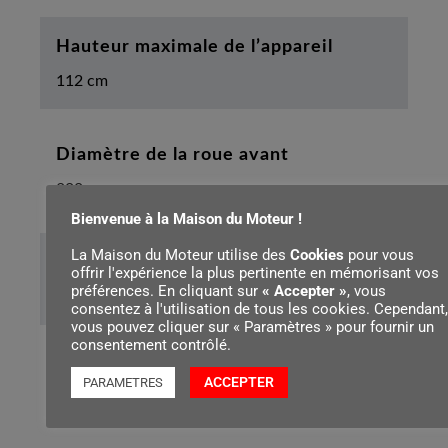
Hauteur maximale de l’appareil
112 cm
Diamètre de la roue avant
200 mm
Bienvenue à la Maison du Moteur !
La Maison du Moteur utilise des
Cookies
pour vous
Diamètre de la roue arrière
offrir l'expérience la plus pertinente en mémorisant vos
préférences. En cliquant sur
« Accepter »
, vous
230 mm
consentez à l'utilisation de tous les cookies. Cependant,
vous pouvez cliquer sur « Paramètres » pour fournir un
consentement contrôlé.
Niveau de pression sonore mesuré
ACCEPTER
PARAMETRES
84 dB(A)