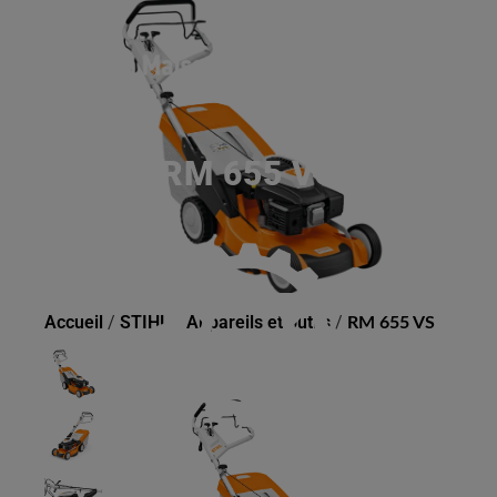
RM 655 VS
Accueil
/
STIHL
/
Appareils et outils
/
RM 655 VS